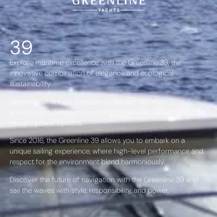
39
Explore maritime excellence with the Greenline 39, the
innovative combination of elegance and ecological
sustainability.
Greenline offers the freedom to sail with minimal
environmental impact, providing a fleet with diesel, hybrid, or
electric power options.
Since 2016, the Greenline 39 allows you to embark on a
unique sailing experience, where high-level performance and
respect for the environment blend harmoniously.
Discover the future of navigation with the Greenline 39 and
sail the waves with style, responsibility, and power.