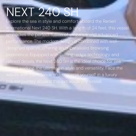
NEXT 240 SH
Explore the sea in style and comfort aboard the Ranieri
International Next 240 SH. With a length of 24 feet, this vessel
embodies the perfect fusion of elegance and advanced
performance. The modern design is combined with well-
designed spaces, offering an unparalleled browsing
experience. Equipped with cutting-edge technology and
refined details, the Next 240 SH is the ideal choice for sea
lovers seeking the ultimate in style and versatility. Face the
waves with confidence and immerse yourself in a luxury
marine journey aboard this extraordinary vessel.