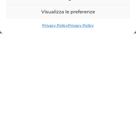
Visualizza le preferenze
Request info
Privacy Policy
Privacy Policy
7.8
Length (m)
2.5
Width (m)
1,500