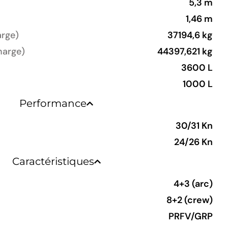
5,3 m
1,46 m
rge)
37194,6 kg
harge)
44397,621 kg
3600 L
1000 L
Performance
30/31 Kn
24/26 Kn
Caractéristiques
4+3 (arc)
8+2 (crew)
PRFV/GRP