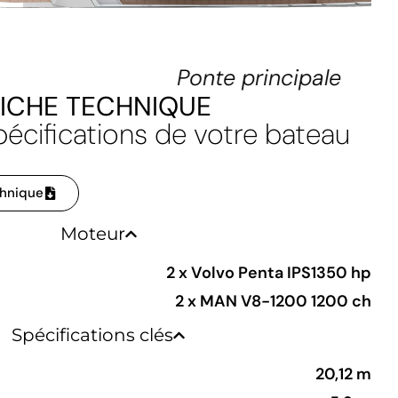
Ponte principale
FICHE TECHNIQUE
pécifications de votre bateau
chnique
Moteur
2 x Volvo Penta IPS1350 hp
2 x MAN V8-1200 1200 ch
Spécifications clés
20,12 m