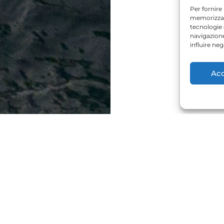
Per fornire
memorizzare
tecnologie
navigazione
influire ne
Acc
FRATTIN GROUP
Voiture
Luxury
Camper & Caravan
Service
Viaggiare Rent
Shop