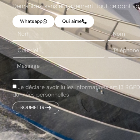
Demandez, sans engagement, tout ce dont vou
Whatsapp
Qui aime
Ponte scope
Je déclare avoir lu les informations art.13 RGP
données personnelles
SOUMETTRE