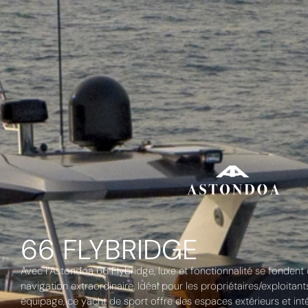
66 FLYBRIDGE
Avec l’Astondoa 66 Flybridge, luxe et fonctionnalité se fonden
navigation extraordinaire. Idéal pour les propriétaires/exploitan
équipage, ce yacht de sport offre des espaces extérieurs et inté