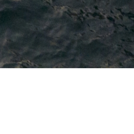
COLLECTIONS
Neuf et occasion
Astondoa
Dufour Catamarans
Ranieri International
Service d'affrètement