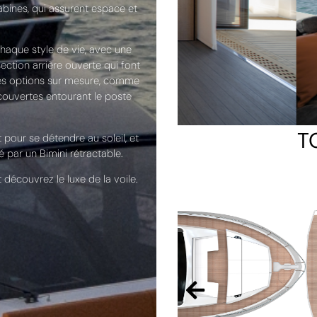
abines, qui assurent espace et
chaque style de vie, avec une
section arrière ouverte qui font
des options sur mesure, comme
 couvertes entourant le poste
T
 pour se détendre au soleil, et
par un Bimini rétractable.
découvrez le luxe de la voile.