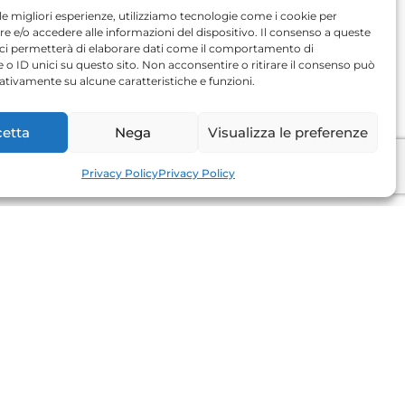
 le migliori esperienze, utilizziamo tecnologie come i cookie per
 e/o accedere alle informazioni del dispositivo. Il consenso a queste
 ci permetterà di elaborare dati come il comportamento di
 o ID unici su questo sito. Non acconsentire o ritirare il consenso può
gativamente su alcune caratteristiche e funzioni.
etta
Nega
Visualizza le preferenze
Privacy Policy
Privacy Policy
CONTACTEZ-NOUS
Contact
Qui nous sommes
Blog
Eventi