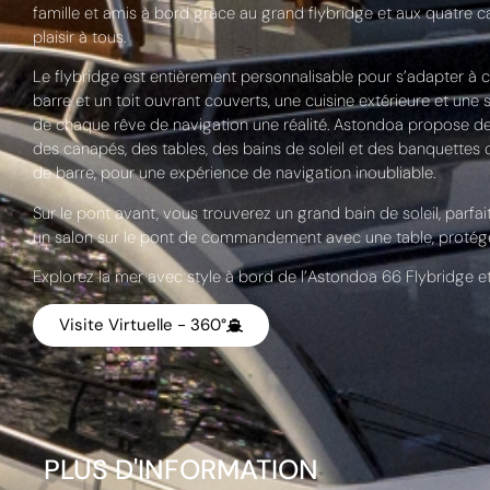
famille et amis à bord grâce au grand flybridge et aux quatre c
plaisir à tous.
Le flybridge est entièrement personnalisable pour s’adapter à 
barre et un toit ouvrant couverts, une cuisine extérieure et une 
de chaque rêve de navigation une réalité. Astondoa propose 
des canapés, des tables, des bains de soleil et des banquettes
de barre, pour une expérience de navigation inoubliable.
Sur le pont avant, vous trouverez un grand bain de soleil, parfait
un salon sur le pont de commandement avec une table, protégé 
Explorez la mer avec style à bord de l’Astondoa 66 Flybridge et 
Visite Virtuelle - 360°
PLUS D'INFORMATION