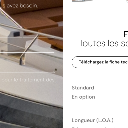
s avez besoin.
rto
Toutes les s
Téléchargez la fiche te
D pour le traitement des
Standard
En option
Longueur (L.O.A.)