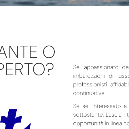
ANTE O
PERTO?
Sei appassionato de
imbarcazioni di lus
professionisti affidab
continuative.
Se sei interessato a
sottostante. Lascia i 
opportunità in linea con