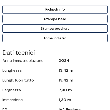
Richiedi info
Stampa base
Stampa brochure
Torna indietro
Dati tecnici
Anno Immatricolazione
2024
Lunghezza
13,42 m
Lungh. fuori tutto
13,42 m
Larghezza
7,30 m
Immersione
1,30 m
IVA
IVA Esclusa