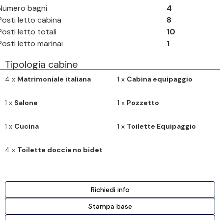
Numero bagni
4
Posti letto cabina
8
Posti letto totali
10
Posti letto marinai
1
Tipologia cabine
4 x
Matrimoniale italiana
1 x
Cabina equipaggio
1 x
Salone
1 x
Pozzetto
1 x
Cucina
1 x
Toilette Equipaggio
4 x
Toilette doccia no bidet
Richiedi info
Stampa base