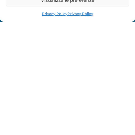
Visualizza le preferenze
Richiedi info
Privacy Policy
Privacy Policy
12
Ospiti a bordo
11.58
Lunghezza (m)
30
Velocità di crociera (kn)