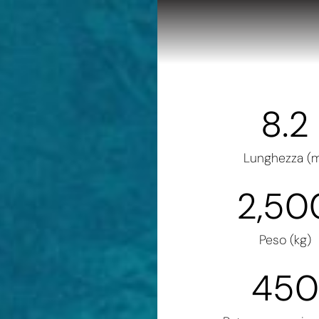
8.2
Lunghezza (
2,50
Peso (kg)
450