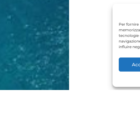
Per fornire
memorizzare
tecnologie
navigazione
influire ne
Acc
FRATTIN GROUP
Auto
Luxury
Camper & Caravan