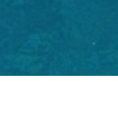
COLLEZIONI
Nuovo e Usato
Astondoa
Dufour Catamarans