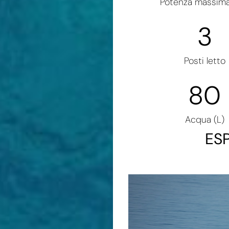
Potenza massima
3
Posti letto
80
Acqua (L)
ES