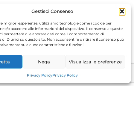
Gestisci Consenso
 le migliori esperienze, utilizziamo tecnologie come i cookie per
 e/o accedere alle informazioni del dispositivo. Il consenso a queste
 ci permetterà di elaborare dati come il comportamento di
 o ID unici su questo sito. Non acconsentire o ritirare il consenso può
gativamente su alcune caratteristiche e funzioni.
etta
Nega
Visualizza le preferenze
Privacy Policy
Privacy Policy
CONTATTACI
Contatti
Chi Siamo
Eventi