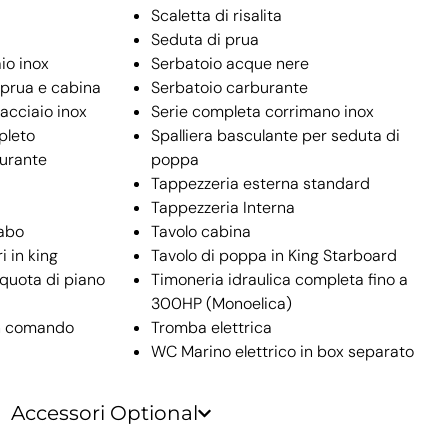
Scaletta di risalita
Seduta di prua
io inox
Serbatoio acque nere
 prua e cabina
Serbatoio carburante
 acciaio inox
Serie completa corrimano inox
pleto
Spalliera basculante per seduta di
burante
poppa
Tappezzeria esterna standard
Tappezzeria Interna
vabo
Tavolo cabina
i in king
Tavolo di poppa in King Starboard
 quota di piano
Timoneria idraulica completa fino a
300HP (Monoelica)
on comando
Tromba elettrica
WC Marino elettrico in box separato
Accessori Optional