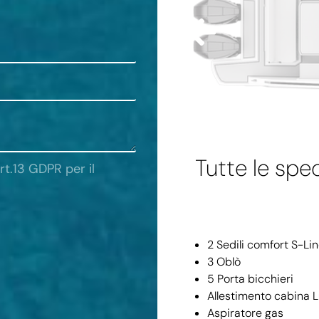
Tutte le spe
rt.13 GDPR per il
2 Sedili comfort S-Li
3 Oblò
5 Porta bicchieri
Allestimento cabina 
Aspiratore gas