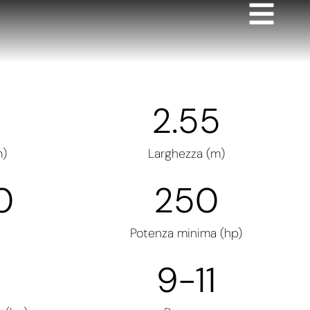
2.55
m)
Larghezza (m)
0
250
Potenza minima (hp)
9
-11