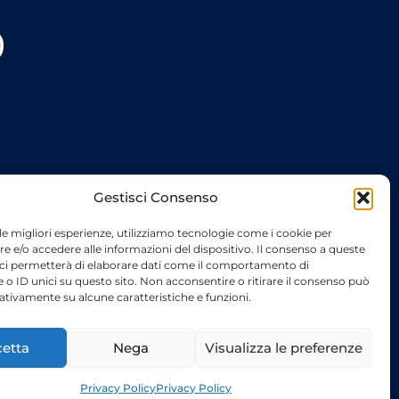
Gestisci Consenso
 le migliori esperienze, utilizziamo tecnologie come i cookie per
 e/o accedere alle informazioni del dispositivo. Il consenso a queste
 ci permetterà di elaborare dati come il comportamento di
 o ID unici su questo sito. Non acconsentire o ritirare il consenso può
gativamente su alcune caratteristiche e funzioni.
etta
Nega
Visualizza le preferenze
 schede tecniche delle imbarcazioni dei relativi marchi.
Privacy Policy
Privacy Policy