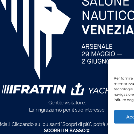
Per fornire
memorizzare
tecnologie
navigazione
influire ne
Gentile visitatore,
La ringraziamo per il suo interesse.
Acc
ficiali. Cliccando sui pulsanti “Scopri di più”, potrà scoprire le
SCORRI IN BASSO